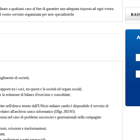
nare a qualsiasi caso al fine di garantire una adeguata risposta ad ogni vostra
 vostro servizio organizzata per aree specialistiche
RAS
oglimento di società;
pporti tra i soci, tra questi e la società ed organi sociali;
la redazione di bilanci d'esercizio e consolidati;
ritte nell'elenco tenuto dall'Ufficio italiano cambi è disponibile il servizio di
elativi all'archivio unico informatico (Dlgs.385/93)
tenza nel caso di problemi successori e generazionali nella compagine
ioni, scissioni e trasformazioni;
tti;
, preliminari e patti parasociali;