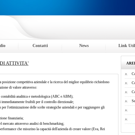
dio
Contatti
News
Link Util
DI ATTIVITA'
AREE
Co
 posizione competitiva aziendale e la ricerca del miglior equilibrio richiedono
Co
zione di valore attraverso:
Co
a contabilità analitica e metodologica (ABC e ABM);
Se
i immediatamente fruibili per il controllo direzionale;
 per l'ottimizzazione delle scelte strategiche aziendali e per raggiungere gli
ione finanziaria;
el mercato attraverso analisi di benchmarking;
 performance che misurino la capacità dell'azienda di creare valore (Eva, Rei