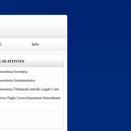
i
Info
 DI ATTIVITA'
nsulenza Societaria
nsulenza Amministrativa
nsulenza Tributaria
Controllo Legale Conti
rvizi Paghe Lavoro
Operazioni Straordinarie