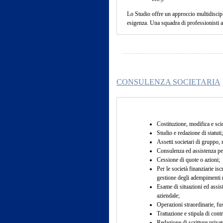
Lo Studio offre un approccio multidiscipli
esigenza. Una squadra di professionisti al
CONSULENZA SOCIETARIA
Costituzione, modifica e sci
Studio e redazione di statuti;
Assetti societari di gruppo, ra
Consulenza ed assistenza per 
Cessione di quote o azioni;
Per le società finanziarie isc
gestione degli adempimenti r
Esame di situazioni ed assis
aziendale;
Operazioni straordinarie, fus
Trattazione e stipula di contra
Redazione di scritture private